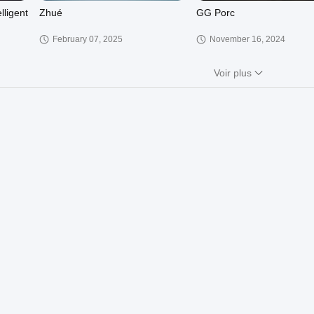
lligent
Zhué
GG Porc
February 07, 2025
November 16, 2024
Voir plus
00:37
00:39
on du
Décorateur de bureau
Lumière de nuit d'arbre d
confortable lampe à griller
écologique personnalisée
ge
décoration de maison Lumière
fonction de contrôle tactile
November 16, 2024
November 16, 2024
de nuit avec minuteur et
musique
rechargeable
00:15
00:15
e
Lumière de nuit pour enfants
Support Dimmer Petit ours
elèche
Animels Cartoon Lampes de
rose LED Table Light pour 