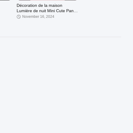
Décoration de la maison
Lumière de nuit Mini Cute Panda
Cartoon Bureau de lit Table
November 16, 2024
lampe Dormir Cadeau
00:15
00:15
e Noël
Cute silicone pingouin NightLight
 avec
pour les enfants LED Sleep
 et de
Trainer réveil cadeau
November 16, 2024
00:15
00:15
 Porc
Mini Silicone Gulu Souris Led
la
Enfants Cartoon Chambre à