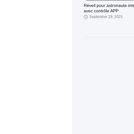
Réveil pour astronaute inte
avec contrôle APP
September 29, 2025
Contrôle vocal par inducti
corps humain Nuage LED
Lumière de nuit avec char
November 16, 2024
USB et petite taille
Mini Smart Unicorn Silicon
Lumière de nuit Alarme R