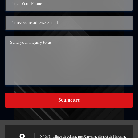
Soumettre
N° 571, village de Xinan, rue Xinyang, district de Haicang,