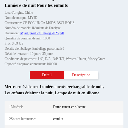
Lumière de nuit Pour les enfants
Lieu d'origine: Chine
Nom de marque: MYID
Certification: CE FCC UKCA MSDS BSCI ROHS
Numéro de modèle: Résultats de l'analyse
Document:
Myid. product Catalog 2025.pdf
Quantité de commande min: 1000
Prix: 3.69 US
Détails d'emballage: Emballage personnalisé
Délai de livraison: 10 jours-35 jours
Conditions de paiement: L/C, D/A, D/P, T/T, Western Union, MoneyGram
Capacité d'approvisionnement: 100000
Détail
Description
Mettre en évidence:
Lumière menée rechargeable de nuit
,
Les enfants éclairent la nuit
,
Lampe de nuit en silicone
1Matériel:
D'une teneur en silicone
2Source lumineuse:
conduit