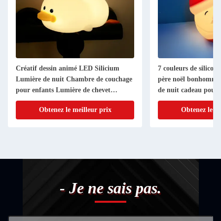
Créatif dessin animé LED Silicium
7 couleurs de silicon
Lumière de nuit Chambre de couchage
père noël bonhomme 
pour enfants Lumière de chevet
de nuit cadeau pour 
Chargement USB
chambre à coucher dé
Obtenez le meilleur prix
Obtenez le me
- Je ne sais pas.