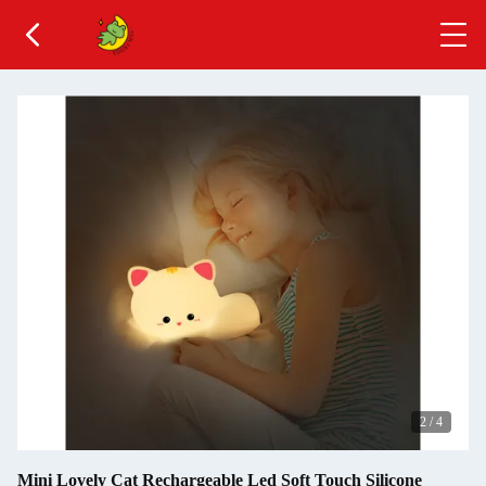
2
/
4
Mini Lovely Cat Rechargeable Led Soft Touch Silicone