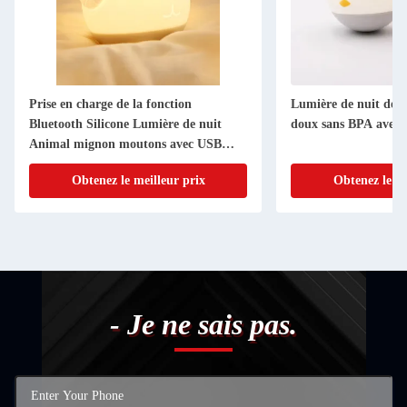
Prise en charge de la fonction
Lumière de nuit de po
Bluetooth Silicone Lumière de nuit
doux sans BPA avec c
Animal mignon moutons avec USB
comme cadeaux pour les enfants
Obtenez le meilleur prix
Obtenez le me
- Je ne sais pas.