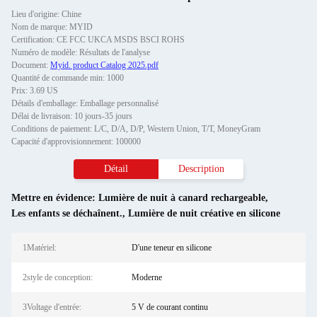
Lieu d'origine: Chine
Nom de marque: MYID
Certification: CE FCC UKCA MSDS BSCI ROHS
Numéro de modèle: Résultats de l'analyse
Document:
Myid. product Catalog 2025.pdf
Quantité de commande min: 1000
Prix: 3.69 US
Détails d'emballage: Emballage personnalisé
Délai de livraison: 10 jours-35 jours
Conditions de paiement: L/C, D/A, D/P, Western Union, T/T, MoneyGram
Capacité d'approvisionnement: 100000
Détail
Description
Mettre en évidence:
Lumière de nuit à canard rechargeable
,
Les enfants se déchaînent.
,
Lumière de nuit créative en silicone
1Matériel:
D'une teneur en silicone
2style de conception:
Moderne
3Voltage d'entrée:
5 V de courant continu