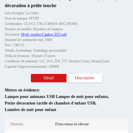
décoration à petite touche
Lieu d'origine: La Chine
Nom de marque: MYID
Certification: CE FCC UKCA MSDS BSCI ROHS
Numéro de modèle: Résultats de l'analyse
Document:
Myid. product Catalog 2025.pdf
Quantité de commande min: 1000
Prix: 3.98 US
Détails d'emballage: Emballage personnalisé
Délai de livraison: 10 jours-35 jours
Conditions de paiement: L/C, D/A, D/P, T/T, Western Union, MoneyGram
Capacité d'approvisionnement: 100000
Détail
Description
Mettre en évidence:
Lampes pour animaux USB Lampes de nuit pour enfants
,
Petite décoration tactile de chambre d'enfant USB
,
Lumière de nuit pour enfant
1Matériel:
D'une teneur en silicone