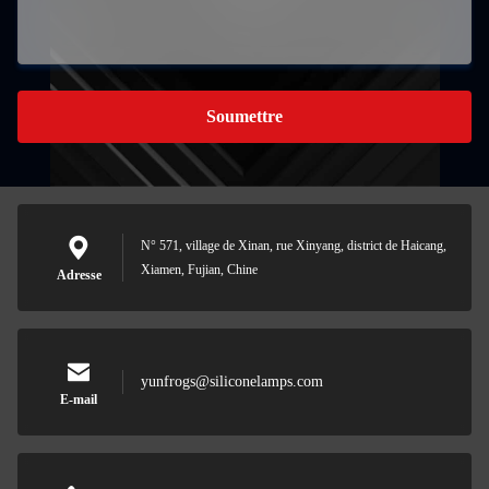
Soumettre
N° 571, village de Xinan, rue Xinyang, district de Haicang,
Xiamen, Fujian, Chine
Adresse
yunfrogs@siliconelamps.com
E-mail