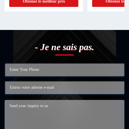
Obtenez le meilleur prix
Obtenez le me
- Je ne sais pas.