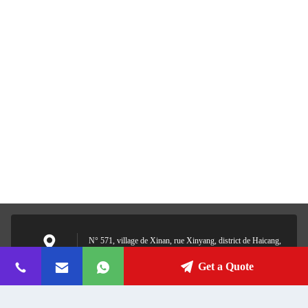
N° 571, village de Xinan, rue Xinyang, district de Haicang,
Xiamen, Fujian, Chine
Adresse
Get a Quote