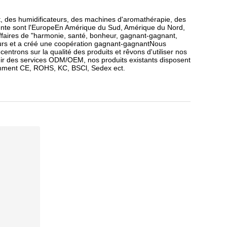
, des humidificateurs, des machines d'aromathérapie, des
 vente sont l'EuropeEn Amérique du Sud, Amérique du Nord,
'affaires de "harmonie, santé, bonheur, gagnant-gagnant,
ateurs et a créé une coopération gagnant-gagnantNous
trons sur la qualité des produits et rêvons d'utiliser nos
nir des services ODM/OEM, nos produits existants disposent
otamment CE, ROHS, KC, BSCl, Sedex ect.