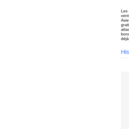
Les 
vent
Asie
grat
atta
bons
déjà
His