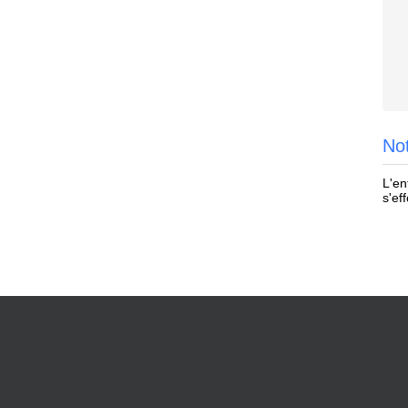
No
L'en
s'ef