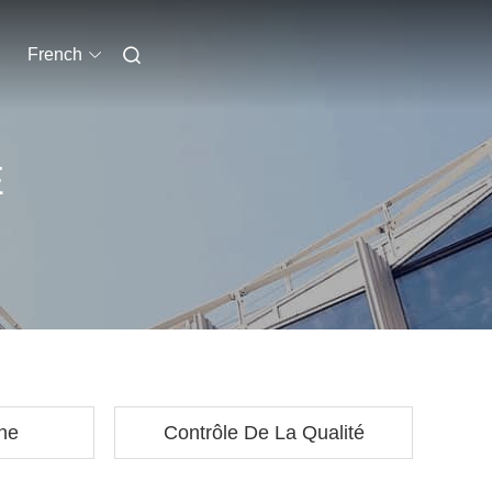
French
E
ine
Contrôle De La Qualité