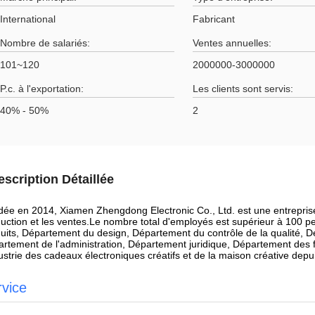
International
Fabricant
Nombre de salariés:
Ventes annuelles:
101~120
2000000-3000000
P.c. à l'exportation:
Les clients sont servis:
40% - 50%
2
escription Détaillée
ée en 2014, Xiamen Zhengdong Electronic Co., Ltd. est une entreprise 
uction et les ventes.Le nombre total d'employés est supérieur à 100
uits, Département du design, Département du contrôle de la qualité, 
rtement de l'administration, Département juridique, Département des f
dustrie des cadeaux électroniques créatifs et de la maison créative depu
rvice