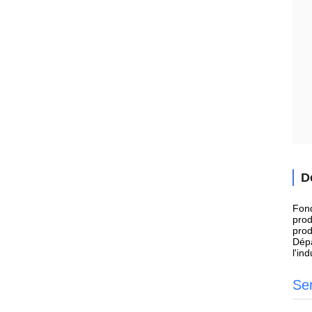
D
Fond
prod
prod
Dépa
l'in
Se